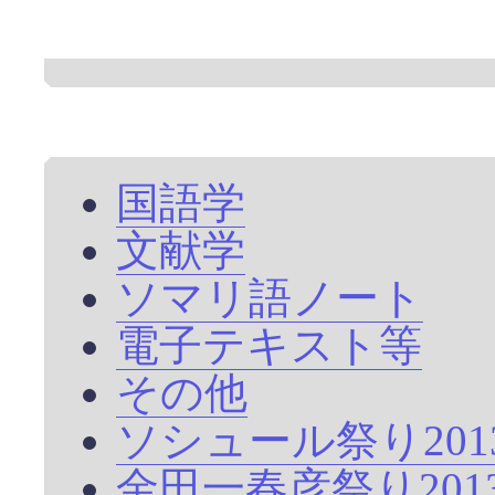
国語学
文献学
ソマリ語ノート
電子テキスト等
その他
ソシュール祭り20
金田一春彦祭り20